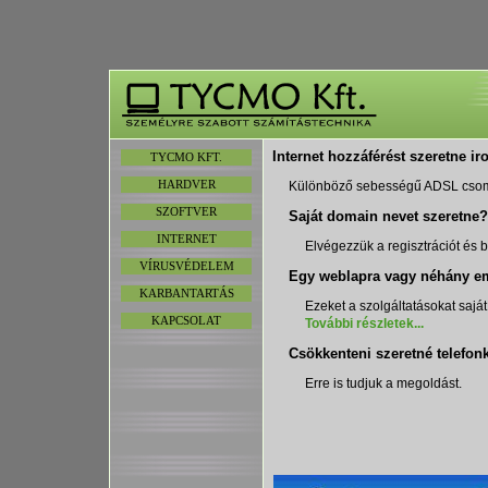
Internet hozzáférést szeretne i
TYCMO KFT.
HARDVER
Különböző sebességű ADSL csom
SZOFTVER
Saját domain nevet szeretne?
INTERNET
Elvégezzük a regisztrációt és b
VÍRUSVÉDELEM
Egy weblapra vagy néhány em
KARBANTARTÁS
Ezeket a szolgáltatásokat sajá
KAPCSOLAT
További részletek...
Csökkenteni szeretné telefonk
Erre is tudjuk a megoldást.