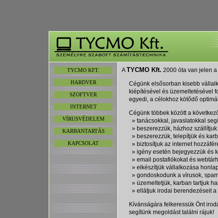
TYCMO Kft.
A
2000 óta van jelen a
TYCMO KFT.
HARDVER
Cégünk elsősorban kisebb vállalk
kiépítésével és üzemeltetésével f
SZOFTVER
egyedi, a célokhoz kötődő optimá
INTERNET
Cégünk többek között a következő
VÍRUSVÉDELEM
» tanácsokkal, javaslatokkal segí
» beszerezzük, házhoz szállítjuk
KARBANTARTÁS
» beszerezzük, telepítjük és karba
KAPCSOLAT
» biztosítjuk az internet hozzáfér
» igény esetén bejegyezzük és k
» email postafiókokat és webtárh
» elkészítjük vállalkozása honlap
» gondoskodunk a vírusok, spam-
» üzemeltetjük, karban tartjuk har
» ellátjuk irodai berendezéseit 
Kívánságára felkeressük Önt irod
segítünk megoldást találni rájuk!